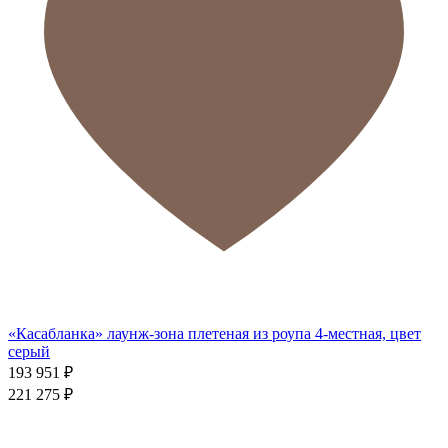
«Касабланка» лаунж-зона плетеная из роупа 4-местная, цвет
серый
193 951
₽
221 275
₽