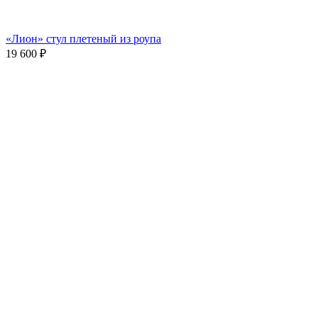
«Лион» стул плетеный из роупа
19 600
₽