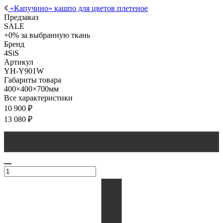
«Капучино» кашпо для цветов плетеное
Предзаказ
SALE
+0% за выбранную ткань
Бренд
4SiS
Артикул
YH-Y901W
Габариты товара
400×400×700мм
Все характеристики
10 900
₽
13 080
₽