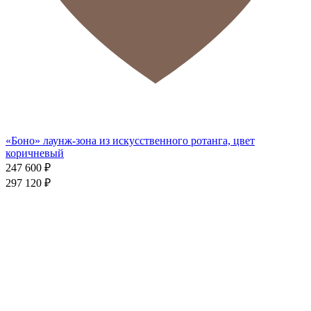
«Боно» лаунж-зона из искусственного ротанга, цвет
коричневый
247 600
₽
297 120
₽