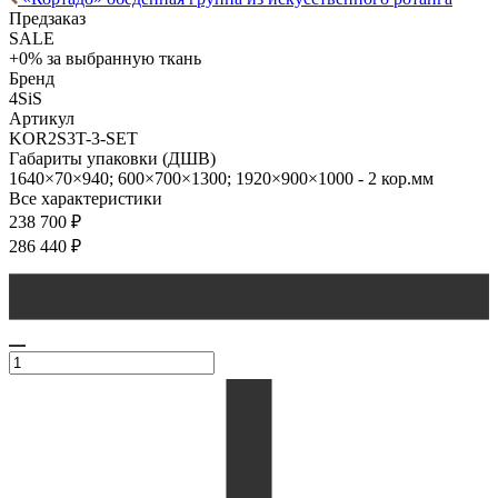
Предзаказ
SALE
+0% за выбранную ткань
Бренд
4SiS
Артикул
KOR2S3T-3-SET
Габариты упаковки (ДШВ)
1640×70×940; 600×700×1300; 1920×900×1000 - 2 кор.мм
Все характеристики
238 700
₽
286 440
₽